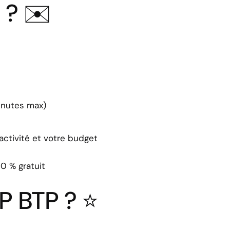
 ? ✉️
inutes max)
 activité et votre budget
0 % gratuit
LP BTP ? ⭐