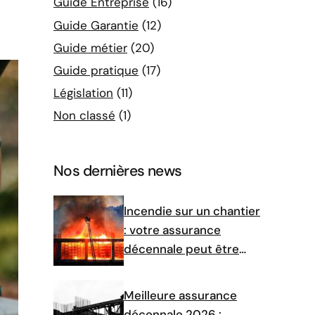
Guide Entreprise
(16)
Guide Garantie
(12)
Guide métier
(20)
Guide pratique
(17)
Législation
(11)
Non classé
(1)
Nos dernières news
Incendie sur un chantier
: votre assurance
décennale peut être
engagée, même sans
cause identifiée
Meilleure assurance
décennale 2026 :