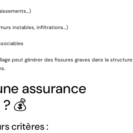
ffaissements…)
urs instables, infiltrations…)
ssociables
illage peut générer des fissures graves dans la structur
ns.
’une assurance
? 💰
s critères :