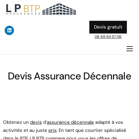
Devis gratuit
06 68 94 57 06
ASSURANCE DÉCENNALE
DOMMAGE OUVRAGE
Devis Assurance Décennale
A PROPOS
ACTUALITES & GUIDES BTP
Obtenez un
devis
d’
assurance décennale
adapté à vos
activités et au juste
prix
. En tant que courtier spécialisé
dans le BTP,
LP BTP
compare pour vous les offres de