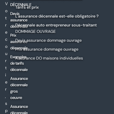
V
DÉCENNALE
Tarifs et prix
o
Devis
L'assurance décennale est-elle obligatoire ?
t
assurance
r
Décennale auto entrepreneur sous-traitant
décennale
DOMMAGE OUVRAGE
e
Prix
c
Devis assurance dommage ouvrage
assurance
o
décennale
Prix assurance dommage ouvrage
u
Exemples
Assurance DO maisons individuelles
r
de tarifs
t
décennale
i
Assurance
e
décennale
r
gros
,
oeuvre
s
Assurance
p
décennale