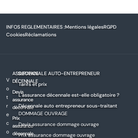
INFOS REGLEMENTAIRES :
Mentions légales
RGPD
Cookies
Réclamations
ASSURANCE
DECENNALE AUTO-ENTREPRENEUR
V
DÉCENNALE
Tarifs et prix
o
Devis
L'assurance décennale est-elle obligatoire ?
t
assurance
r
Décennale auto entrepreneur sous-traitant
décennale
DOMMAGE OUVRAGE
e
Prix
c
Devis assurance dommage ouvrage
assurance
o
décennale
Prix assurance dommage ouvrage