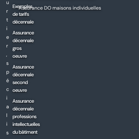
u
Exemples
Assurance DO maisons individuelles
r
de tarifs
t
décennale
i
Assurance
e
décennale
r
gros
,
oeuvre
s
Assurance
p
décennale
é
second
c
oeuvre
i
Assurance
a
décennale
l
professions
i
intellectuelles
du bâtiment
s