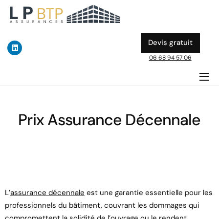
Devis gratuit
06 68 94 57 06
ASSURANCE DÉCENNALE
DOMMAGE OUVRAGE
Prix Assurance Décennale
A PROPOS
ACTUALITES & GUIDES BTP
L’
assurance décennale
est une garantie essentielle pour les
professionnels du bâtiment, couvrant les dommages qui
compromettent la solidité de l’ouvrage ou le rendent