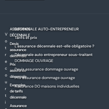
ASSURANCE
DECENNALE AUTO-ENTREPRENEUR
V
DÉCENNALE
Tarifs et prix
o
Devis
L'assurance décennale est-elle obligatoire ?
t
assurance
r
Décennale auto entrepreneur sous-traitant
décennale
DOMMAGE OUVRAGE
e
Prix
c
Devis assurance dommage ouvrage
assurance
o
décennale
Prix assurance dommage ouvrage
u
Exemples
Assurance DO maisons individuelles
r
de tarifs
t
décennale
i
Assurance