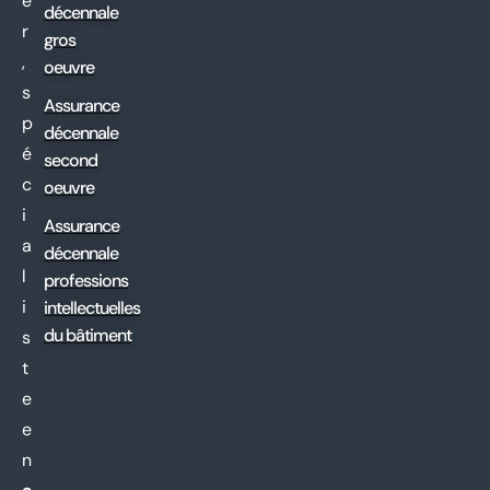
e
décennale
r
gros
,
oeuvre
s
Assurance
p
décennale
é
second
c
oeuvre
i
Assurance
a
décennale
l
professions
i
intellectuelles
du bâtiment
s
t
e
e
n