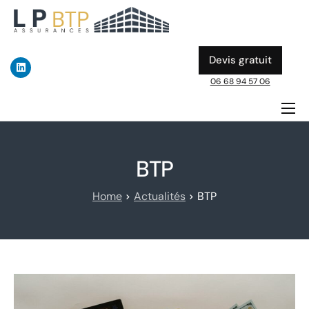
Devis gratuit
06 68 94 57 06
ASSURANCE DÉCENNALE
DOMMAGE OUVRAGE
BTP
A PROPOS
Home
Actualités
BTP
ACTUALITES & GUIDES BTP