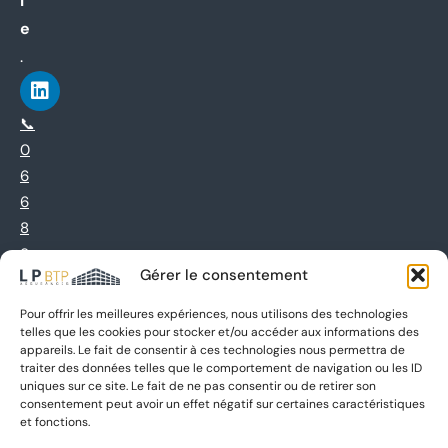
l
e
.
📞
0
6
6
8
9
Gérer le consentement
4
5
Pour offrir les meilleures expériences, nous utilisons des technologies
7
telles que les cookies pour stocker et/ou accéder aux informations des
appareils. Le fait de consentir à ces technologies nous permettra de
0
traiter des données telles que le comportement de navigation ou les ID
6
uniques sur ce site. Le fait de ne pas consentir ou de retirer son
consentement peut avoir un effet négatif sur certaines caractéristiques
et fonctions.