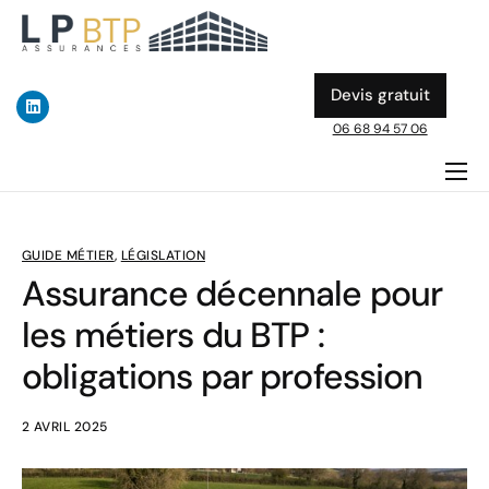
Devis gratuit
06 68 94 57 06
ASSURANCE DÉCENNALE
DOMMAGE OUVRAGE
GUIDE MÉTIER
,
LÉGISLATION
Assurance décennale pour
A PROPOS
les métiers du BTP :
ACTUALITES & GUIDES BTP
obligations par profession
2 AVRIL 2025