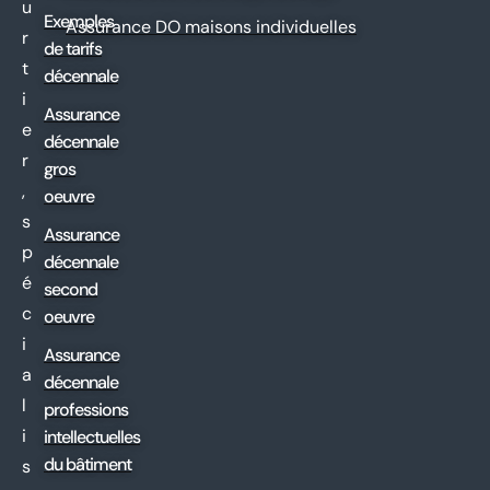
u
Exemples
Assurance DO maisons individuelles
r
de tarifs
t
décennale
i
Assurance
e
décennale
r
gros
,
oeuvre
s
Assurance
p
décennale
é
second
c
oeuvre
i
Assurance
a
décennale
l
professions
i
intellectuelles
du bâtiment
s