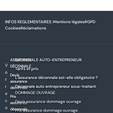
INFOS REGLEMENTAIRES :
Mentions légales
RGPD
Cookies
Réclamations
ASSURANCE
DECENNALE AUTO-ENTREPRENEUR
V
DÉCENNALE
Tarifs et prix
o
Devis
L'assurance décennale est-elle obligatoire ?
t
assurance
r
Décennale auto entrepreneur sous-traitant
décennale
DOMMAGE OUVRAGE
e
Prix
c
Devis assurance dommage ouvrage
assurance
o
décennale
Prix assurance dommage ouvrage