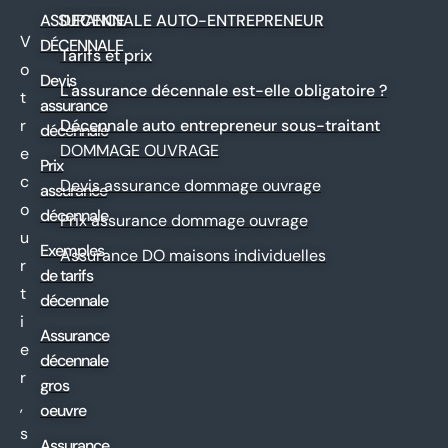
ASSURANCE
DECENNALE AUTO-ENTREPRENEUR
V
DÉCENNALE
Tarifs et prix
o
Devis
L'assurance décennale est-elle obligatoire ?
t
assurance
r
Décennale auto entrepreneur sous-traitant
décennale
DOMMAGE OUVRAGE
e
Prix
c
Devis assurance dommage ouvrage
assurance
o
décennale
Prix assurance dommage ouvrage
u
Exemples
Assurance DO maisons individuelles
r
de tarifs
t
décennale
i
Assurance
e
décennale
r
gros
,
oeuvre
s
Assurance