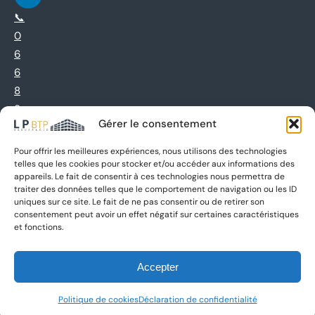
📞
0
6
6
8
9
Gérer le consentement
4
5
Pour offrir les meilleures expériences, nous utilisons des technologies
7
telles que les cookies pour stocker et/ou accéder aux informations des
appareils. Le fait de consentir à ces technologies nous permettra de
0
traiter des données telles que le comportement de navigation ou les ID
6
uniques sur ce site. Le fait de ne pas consentir ou de retirer son
consentement peut avoir un effet négatif sur certaines caractéristiques
et fonctions.
Ce site est protégé par reCAPTCHA de Google :
les règles
Accepter
de confidentialité
et
conditions d’utilisation
s’appliquent
Politique de cookies
Déclaration de confidentialité